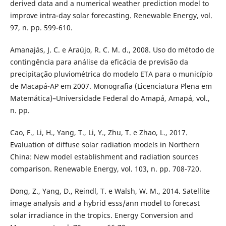
derived data and a numerical weather prediction model to
improve intra-day solar forecasting. Renewable Energy, vol.
97, n. pp. 599-610.
Amanajás, J. C. e Araújo, R. C. M. d., 2008. Uso do método de
contingência para análise da eficácia de previsão da
precipitação pluviométrica do modelo ETA para o município
de Macapá-AP em 2007. Monografia (Licenciatura Plena em
Matemática)–Universidade Federal do Amapá, Amapá, vol.,
n. pp.
Cao, F., Li, H., Yang, T., Li, Y., Zhu, T. e Zhao, L., 2017.
Evaluation of diffuse solar radiation models in Northern
China: New model establishment and radiation sources
comparison. Renewable Energy, vol. 103, n. pp. 708-720.
Dong, Z., Yang, D., Reindl, T. e Walsh, W. M., 2014. Satellite
image analysis and a hybrid esss/ann model to forecast
solar irradiance in the tropics. Energy Conversion and