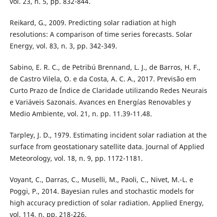
vol. 23, n. 5, pp. 832-844.
Reikard, G., 2009. Predicting solar radiation at high
resolutions: A comparison of time series forecasts. Solar
Energy, vol. 83, n. 3, pp. 342-349.
Sabino, E. R. C., de Petribú Brennand, L. J., de Barros, H. F.,
de Castro Vilela, O. e da Costa, A. C. A., 2017. Previsão em
Curto Prazo de Índice de Claridade utilizando Redes Neurais
e Variáveis Sazonais. Avances en Energías Renovables y
Medio Ambiente, vol. 21, n. pp. 11.39-11.48.
Tarpley, J. D., 1979. Estimating incident solar radiation at the
surface from geostationary satellite data. Journal of Applied
Meteorology, vol. 18, n. 9, pp. 1172-1181.
Voyant, C., Darras, C., Muselli, M., Paoli, C., Nivet, M.-L. e
Poggi, P., 2014. Bayesian rules and stochastic models for
high accuracy prediction of solar radiation. Applied Energy,
vol. 114, n. pp. 218-226.