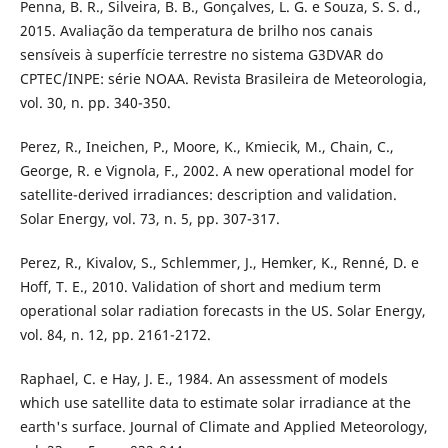
Penna, B. R., Silveira, B. B., Gonçalves, L. G. e Souza, S. S. d.,
2015. Avaliação da temperatura de brilho nos canais
sensíveis à superfície terrestre no sistema G3DVAR do
CPTEC/INPE: série NOAA. Revista Brasileira de Meteorologia,
vol. 30, n. pp. 340-350.
Perez, R., Ineichen, P., Moore, K., Kmiecik, M., Chain, C.,
George, R. e Vignola, F., 2002. A new operational model for
satellite-derived irradiances: description and validation.
Solar Energy, vol. 73, n. 5, pp. 307-317.
Perez, R., Kivalov, S., Schlemmer, J., Hemker, K., Renné, D. e
Hoff, T. E., 2010. Validation of short and medium term
operational solar radiation forecasts in the US. Solar Energy,
vol. 84, n. 12, pp. 2161-2172.
Raphael, C. e Hay, J. E., 1984. An assessment of models
which use satellite data to estimate solar irradiance at the
earth's surface. Journal of Climate and Applied Meteorology,