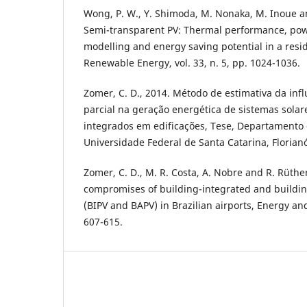
Wong, P. W., Y. Shimoda, M. Nonaka, M. Inoue a
Semi-transparent PV: Thermal performance, pow
modelling and energy saving potential in a resid
Renewable Energy, vol. 33, n. 5, pp. 1024-1036.
Zomer, C. D., 2014. Método de estimativa da in
parcial na geração energética de sistemas solare
integrados em edificações, Tese, Departamento 
Universidade Federal de Santa Catarina, Florianó
Zomer, C. D., M. R. Costa, A. Nobre and R. Rüth
compromises of building-integrated and buildin
(BIPV and BAPV) in Brazilian airports, Energy and
607-615.