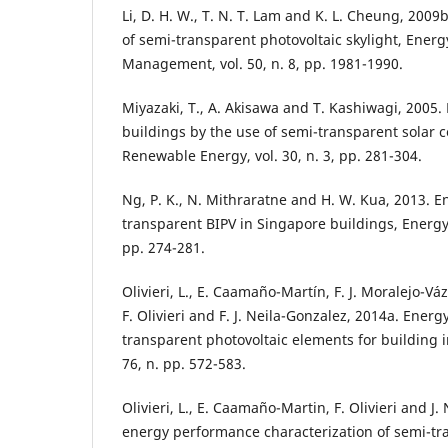
Li, D. H. W., T. N. T. Lam and K. L. Cheung, 2009
of semi-transparent photovoltaic skylight, Ener
Management, vol. 50, n. 8, pp. 1981-1990.
Miyazaki, T., A. Akisawa and T. Kashiwagi, 2005. 
buildings by the use of semi-transparent solar c
Renewable Energy, vol. 30, n. 3, pp. 281-304.
Ng, P. K., N. Mithraratne and H. W. Kua, 2013. E
transparent BIPV in Singapore buildings, Energy 
pp. 274-281.
Olivieri, L., E. Caamaño-Martín, F. J. Moralejo-Vá
F. Olivieri and F. J. Neila-Gonzalez, 2014a. Energ
transparent photovoltaic elements for building i
76, n. pp. 572-583.
Olivieri, L., E. Caamaño-Martin, F. Olivieri and J.
energy performance characterization of semi-tr