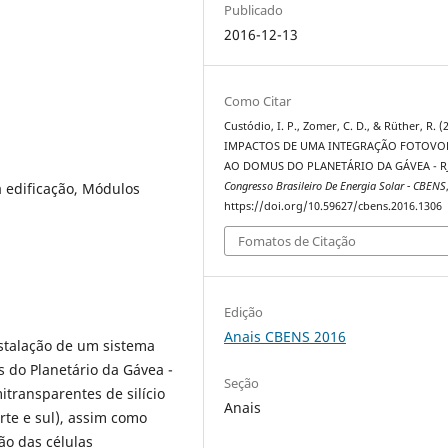
Publicado
2016-12-13
Como Citar
Custódio, I. P., Zomer, C. D., & Rüther, R. (
IMPACTOS DE UMA INTEGRAÇÃO FOTOVO
AO DOMUS DO PLANETÁRIO DA GÁVEA - R
à edificação, Módulos
Congresso Brasileiro De Energia Solar - CBENS
https://doi.org/10.59627/cbens.2016.1306
Fomatos de Citação
Edição
Anais CBENS 2016
stalação de um sistema
s do Planetário da Gávea -
Seção
itransparentes de silício
Anais
rte e sul), assim como
ão das células