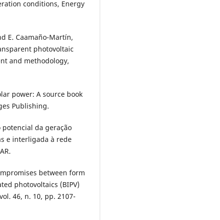
eration conditions, Energy
 and E. Caamaño-Martín,
ransparent photovoltaic
ent and methodology,
olar power: A source book
ges Publishing.
 o potencial da geração
s e interligada à rede
LAR.
 Compromises between form
ted photovoltaics (BIPV)
ol. 46, n. 10, pp. 2107-