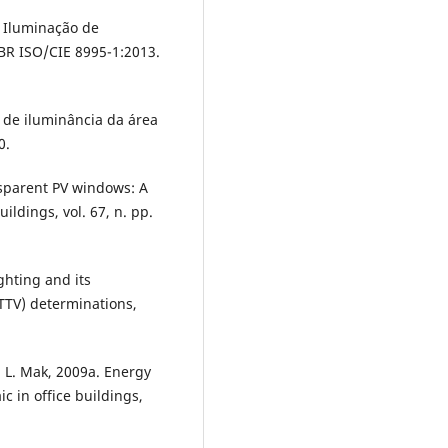
. Iluminação de
NBR ISO/CIE 8995-1:2013.
 de iluminância da área
0.
nsparent PV windows: A
ildings, vol. 67, n. pp.
ighting and its
OTTV) determinations,
H. L. Mak, 2009a. Energy
c in office buildings,