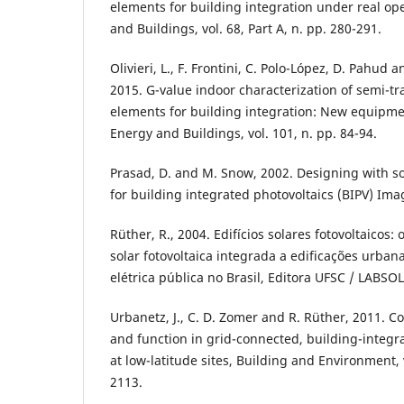
elements for building integration under real op
and Buildings, vol. 68, Part A, n. pp. 280-291.
Olivieri, L., F. Frontini, C. Polo-López, D. Pahud
2015. G-value indoor characterization of semi-t
elements for building integration: New equipm
Energy and Buildings, vol. 101, n. pp. 84-94.
Prasad, D. and M. Snow, 2002. Designing with s
for building integrated photovoltaics (BIPV) Ima
Rüther, R., 2004. Edifícios solares fotovoltaicos:
solar fotovoltaica integrada a edificações urbana
elétrica pública no Brasil, Editora UFSC / LABSO
Urbanetz, J., C. D. Zomer and R. Rüther, 2011.
and function in grid-connected, building-integra
at low-latitude sites, Building and Environment, v
2113.