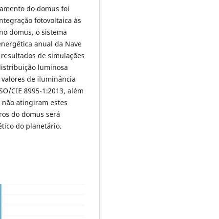
chamento do domus foi
ntegração fotovoltaica às
 no domus, o sistema
energética anual da Nave
 resultados de simulações
stribuição luminosa
 valores de iluminância
ISO/CIE 8995-1:2013, além
 não atingiram estes
idros do domus será
ico do planetário.