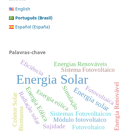
English
Português (Brasil)
Español (España)
Palavras-chave
Eficiência
Energias Renováveis
Sistema Fotovoltaico
Energia Solar
Energia Renovável
Simulação
Fotovoltaica
Energia Eólica
Energia solar
Energia eólica
Radiação solar
Coletor Solar
Biomassa
Sistemas Fotovoltaicos
Módulo fotovoltaico
Sujidade
Fotovoltaico