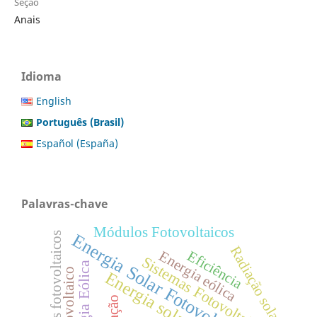
Seção
Anais
Idioma
English
Português (Brasil)
Español (España)
Palavras-chave
Módulos Fotovoltaicos
Sistemas fotovoltaicos
Energia Solar Fotovoltaica
Radiação solar
Eficiência
Energia eólica
Sistemas Fotovoltaicos
Energia Eólica
Energia solar