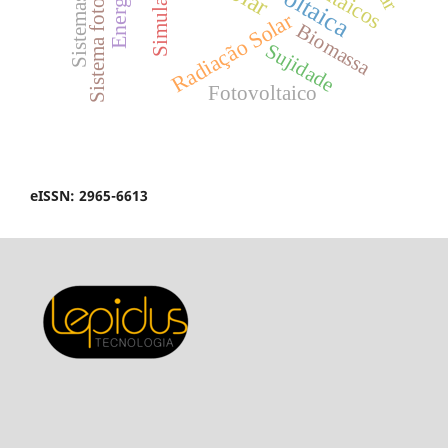
Sistema fotovoltaico
Simulação
Radiação Solar
Biomassa
Sujidade
Fotovoltaico
eISSN: 2965-6613