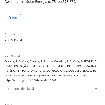
Desalination. Solar Energy, n. 75, pp.375-379.
PDF
Publicado
2007-11-14
Como Citar
Oliveira, R. G. V. de, Oliveira, R. S. H. de, Carvalho, P. C. M. de, & Riffel, D. B.
(2007). AVALIAÇÃO DE MÉTODOS DE SEGUIMENTO DO PONTO DE MÁXIMA
POTÊNCIA PARA SISTEMAS FOTOVOLTAICOS APLICADOS EM UNIDADES DE
DESSALINIZAÇÃO.
Anais Congresso Brasileiro De Energia Solar - CBENS
.
https://doi.org/10.59627/cbens.2007.1728
Fomatos de Citação