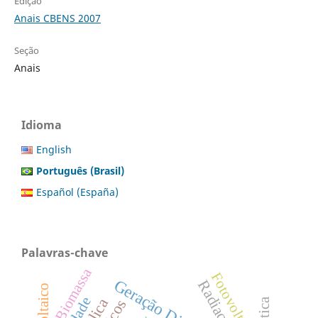
Edição
Anais CBENS 2007
Seção
Anais
Idioma
English
Português (Brasil)
Español (España)
Palavras-chave
Biomassa
Fotovoltaica
Geração Distribuída