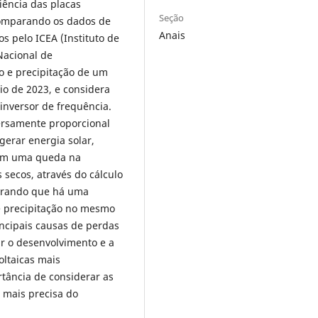
iência das placas
Seção
 comparando os dados de
Anais
s pelo ICEA (Instituto de
Nacional de
o e precipitação de um
io de 2023, e considera
 inversor de frequência.
ersamente proporcional
gerar energia solar,
ram uma queda na
secos, através do cálculo
strando que há uma
e precipitação no mesmo
rincipais causas de perdas
ar o desenvolvimento e a
oltaicas mais
tância de considerar as
 mais precisa do