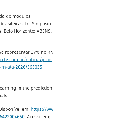
ncia de módulos
brasileiras. In: Simpósio
is. Belo Horizonte: ABENS,
eve representar 37% no RN
orte.com.br/noticia/prod
o-rn-ata-2026/565035
.
 learning in the prediction
ials
 Disponível em:
https://ww
386422004660
. Acesso em: