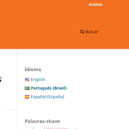
Acesso
Buscar
Idioma
S
English
Português (Brasil)
Español (España)
Palavras-chave
Células Solares