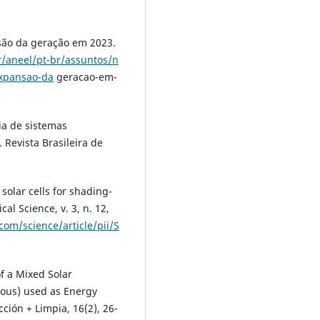
são da geração em 2023.
r/aneel/pt-br/assuntos/n
expansao-da
geracao-em-
cia de sistemas
 Revista Brasileira de
solar cells for shading-
al Science, v. 3, n. 12,
com/science/article/pii/S
of a Mixed Solar
hous) used as Energy
ción + Limpia, 16(2), 26-