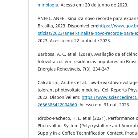
minologia
. Acesso em: 20 de junho de 2023.
ANEEL. ANEEL sinaliza novo recorde para expan
Brasília, 2023. Disponível em:
https://www.gov.b
otícias/2023/aneel-sinaliza-novo-recorde-para-
2023. Acesso em: 22 junho de 2023.
Barbosa, A. C. et al. (2018). Avaliação da eficiên
fotovoltaicos em residências populares no Brasil.
Energias Renováveis, 7(3), 234-247.
Calcabrini, Andres et al. Low-breakdown-voltage 
tolerant photovoltaic modules. Cell Reports Physic
2022. Disponível em:
https://www.sciencedirect.
2666386422004660
. Acesso em: 31 out. 2023.
Idrobo-Pacheco, H. L. et al (2021). Performance 
Photovoltaic System (Polycrystalline and Amorp
Supply in a Coffee Technification Context. Produc