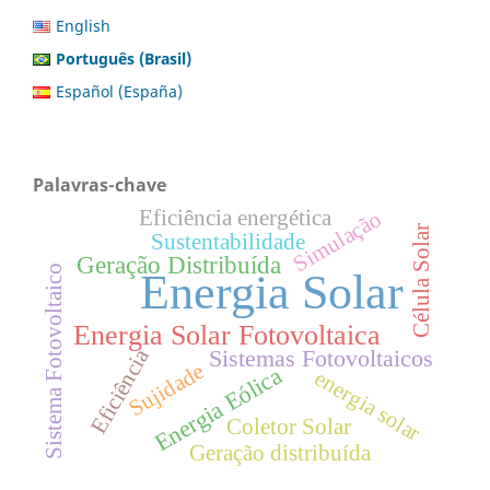
English
Português (Brasil)
Español (España)
Palavras-chave
Eficiência energética
Simulação
Célula Solar
Sustentabilidade
Geração Distribuída
Sistema Fotovoltaico
Energia Solar
Energia Solar Fotovoltaica
Eficiência
Sistemas Fotovoltaicos
Sujidade
Energia Eólica
energia solar
Coletor Solar
Geração distribuída