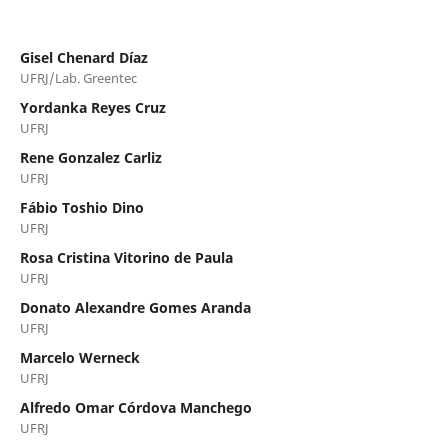
Gisel Chenard Díaz
UFRJ/Lab. Greentec
Yordanka Reyes Cruz
UFRJ
Rene Gonzalez Carliz
UFRJ
Fábio Toshio Dino
UFRJ
Rosa Cristina Vitorino de Paula
UFRJ
Donato Alexandre Gomes Aranda
UFRJ
Marcelo Werneck
UFRJ
Alfredo Omar Córdova Manchego
UFRJ