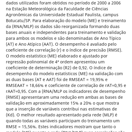
dados utilizados foram obtidos no período de 2000 a 2006
na Estação Meteorológica da Faculdade de Ciências
Agronômicas da Universidade Estadual Paulista, campus
Botucatu/SP. Para elaboração do modelo (ME) e treinamento
da (RNA/MLP) os dados são reorganizada formando duas
bases anuais e independentes para treinamento e validação
para ambos os modelos e são denominadas de Ano Típico
(AT) e Ano Atípico (AAT). O desempenho é avaliado pelo
coeficiente de correlação (r) e o índice de precisão (RMSE).
O modelo estatístico (ME) elaborado e ajustado por
regressão polinomial de 4ª ordem apresentou um
coeficiente de determinação (R2) de 0,92. O índice de
desempenho do modelo estatísticos (ME) na validação com
as duas bases (AT e AAT) foi de RMSEAT = 19,95% e
RMSEAAT = 18,66% e coeficiente de correlação de rAT=0,95 e
rAAT=0,95. Com a (RNA/MLP os indicadores de desempenho
(RMSE) apresentaram uma redução em ambas as bases de
validação em aproximadamente 15% a 20% o que mostra
que a inserção de variáveis contribui nas estimativas de
(Kd). O melhor resultado apresentado pela rede (MLP) é
quando todas as variáveis participam do treinamento um
RMSE = 15,56%. Estes indicadores mostram que tanto o