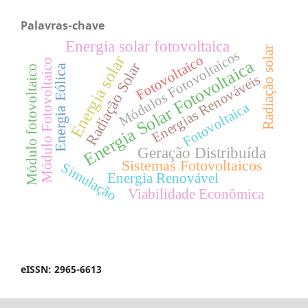
Palavras-chave
Energia solar fotovoltaica
Radiação solar
Módulos Fotovoltaicos
Energia solar
Fotovoltaico
Energia Solar Fotovoltaica
Módulo Fotovoltaico
Radiação Solar
Energia Eólica
Módulo fotovoltaico
Energias Renováveis
Fotovoltaica
Geração Distribuída
Sistemas Fotovoltaicos
Simulação
Energia Renovável
Viabilidade Econômica
eISSN: 2965-6613