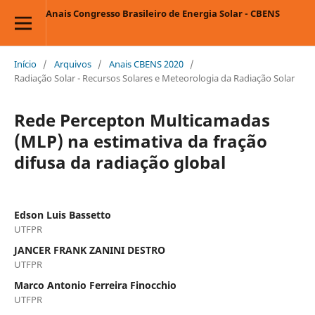
Anais Congresso Brasileiro de Energia Solar - CBENS
Início
/
Arquivos
/
Anais CBENS 2020
/
Radiação Solar - Recursos Solares e Meteorologia da Radiação Solar
Rede Percepton Multicamadas
(MLP) na estimativa da fração
difusa da radiação global
Edson Luis Bassetto
UTFPR
JANCER FRANK ZANINI DESTRO
UTFPR
Marco Antonio Ferreira Finocchio
UTFPR