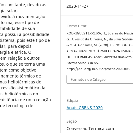
ão constante, devido às
2020-11-27
ia solar,
 devido à movimentação
 forma, esse tipo de
Como Citar
stabilidade de sua
RODRIGUES FERREIRA, H., Soares do Nasci
ca possui a possibilidade
G., Alves Costa Oliveira, N., da Silva Godeir
stema, pois este tipo de
& O. A. González, M. (2020). TECNOLOGIAS
lar, para depois
ARMAZENAMENTO TÉRMICO PARA USINAS
rgia elétrica. O
HELIOTÉRMICAS.
Anais Congresso Brasileiro
em relação a outros
Energia Solar - CBENS
.
s, o que se torna uma
https://doi.org/10.59627/cbens.2020.806
 tem como objetivo
zenamento térmico de
Fomatos de Citação
inas heliotérmicas do
evisão sistemática da
as heliotérmicas do
existência de uma relação
Edição
 de tecnologia de
Anais CBENS 2020
Seção
Conversão Térmica com