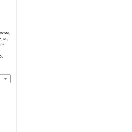
mento,
o, M.,
 DE
 De