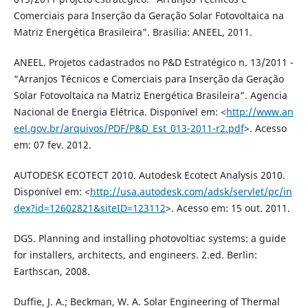
Comerciais para Inserção da Geração Solar Fotovoltaica na
Matriz Energética Brasileira”. Brasília: ANEEL, 2011.
ANEEL. Projetos cadastrados no P&D Estratégico n. 13/2011 -
“Arranjos Técnicos e Comerciais para Inserção da Geração
Solar Fotovoltaica na Matriz Energética Brasileira”. Agencia
Nacional de Energia Elétrica. Disponível em: <
http://www.an
eel.gov.br/arquivos/PDF/P&D_Est_013-2011-r2.pdf
>. Acesso
em: 07 fev. 2012.
AUTODESK ECOTECT 2010. Autodesk Ecotect Analysis 2010.
Disponível em: <
http://usa.autodesk.com/adsk/servlet/pc/in
dex?id=12602821&siteID=123112
>. Acesso em: 15 out. 2011.
DGS. Planning and installing photovoltiac systems: a guide
for installers, architects, and engineers. 2.ed. Berlin:
Earthscan, 2008.
Duffie, J. A.; Beckman, W. A. Solar Engineering of Thermal