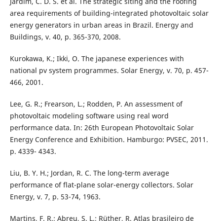
Jardim, C. D. S. et al. The strategic siting and the roofing
area requirements of building-integrated photovoltaic solar
energy generators in urban areas in Brazil. Energy and
Buildings, v. 40, p. 365-370, 2008.
Kurokawa, K.; Ikki, O. The japanese experiences with
national pv system programmes. Solar Energy, v. 70, p. 457-
466, 2001.
Lee, G. R.; Frearson, L.; Rodden, P. An assessment of
photovoltaic modeling software using real word
performance data. In: 26th European Photovoltaic Solar
Energy Conference and Exhibition. Hamburgo: PVSEC, 2011.
p. 4339- 4343.
Liu, B. Y. H.; Jordan, R. C. The long-term average
performance of flat-plane solar-energy collectors. Solar
Energy, v. 7, p. 53-74, 1963.
Martins, F. R.; Abreu, S. L.; Rüther, R. Atlas brasileiro de