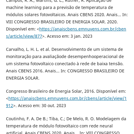
Campos, R. A.; Martins, G. L.; Rüther, R. Aplicação de
machine learning para a previsão de temperatura de
módulos solares fotovoltaicos. Anais CBENS 2020. Anais... In:
VIII CONGRESSO BRASILEIRO DE ENERGIA SOLAR. 2020.
Disponível em: <
https://anaiscbens.emnuvens.com.br/cben
s/article/view/877
>. Acesso em: 3 jan. 2023
Carvalho, L. H. L. et al. Desenvolvimento de um sistema de
monitoração para avaliaçãode desempenhooperacional de
um sistema fotovoltaico conectado à rede de baixa tensão.
Anais CBENS 2016. Anais... In: CONGRESSO BRASILEIRO DE
ENERGIA SOLAR.
Congresso Brasileiro de Energia Solar, 2016. Disponível em:
<
https://anaiscbens.emnuvens.com.br/cbens/article/view/1
912
>. Acesso em: 30 out. 2023
Coutinho, F. A. De B.; Tiba, C.; De Melo, R. O. Modelagem da
temperatura de módulo fotovoltaico com rede neural
artificial. Anais CBENS 2020. Anais... In: VIII CONGRESSO