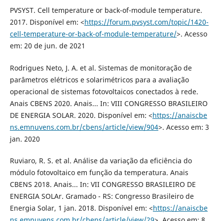
PVSYST. Cell temperature or back-of-module temperature.
2017. Disponível em: <
https://forum.pvsyst.com/topic/1420-
cell-temperature-or-back-of-module-temperature/
>. Acesso
em: 20 de jun. de 2021
Rodrigues Neto, J. A. et al. Sistemas de monitoração de
parâmetros elétricos e solarimétricos para a avaliação
operacional de sistemas fotovoltaicos conectados à rede.
Anais CBENS 2020. Anais... In: VIII CONGRESSO BRASILEIRO
DE ENERGIA SOLAR. 2020. Disponível em: <
https://anaiscbe
ns.emnuvens.com.br/cbens/article/view/904
>. Acesso em: 3
jan. 2020
Ruviaro, R. S. et al. Análise da variação da eficiência do
módulo fotovoltaico em função da temperatura. Anais
CBENS 2018. Anais... In: VII CONGRESSO BRASILEIRO DE
ENERGIA SOLAr. Gramado - RS: Congresso Brasileiro de
Energia Solar, 1 jan. 2018. Disponível em: <
https://anaiscbe
ns.emnuvens.com.br/cbens/article/view/29
>. Acesso em: 8