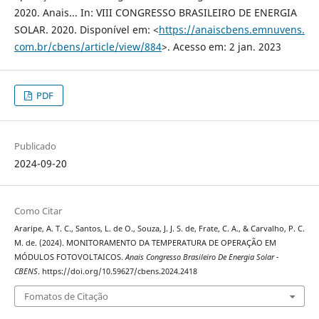
2020. Anais... In: VIII CONGRESSO BRASILEIRO DE ENERGIA
SOLAR. 2020. Disponível em: <
https://anaiscbens.emnuvens.
com.br/cbens/article/view/884
>. Acesso em: 2 jan. 2023
PDF
Publicado
2024-09-20
Como Citar
Araripe, A. T. C., Santos, L. de O., Souza, J. J. S. de, Frate, C. A., & Carvalho, P. C.
M. de. (2024). MONITORAMENTO DA TEMPERATURA DE OPERAÇÃO EM
MÓDULOS FOTOVOLTAICOS.
Anais Congresso Brasileiro De Energia Solar -
CBENS
. https://doi.org/10.59627/cbens.2024.2418
Fomatos de Citação